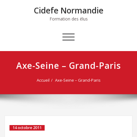
Skip
Cidefe Normandie
to
content
Formation des élus
Afficher/masquer
la
navigation
Axe-Seine – Grand-Paris
Accueil
Axe-Seine – Grand-Paris
14 octobre 2011